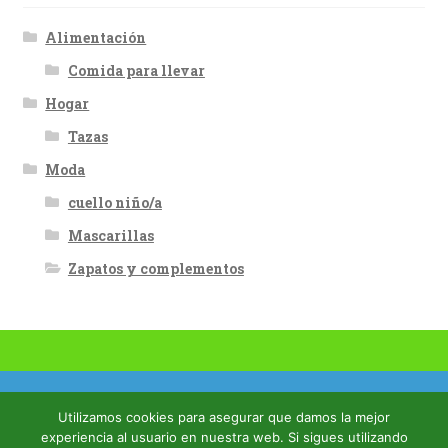
Alimentación
Comida para llevar
Hogar
Tazas
Moda
cuello niño/a
Mascarillas
Zapatos y complementos
Envíos a Malgrat de Mar a 1€
© Español - Malgrat Market 2026
Utilizamos cookies para asegurar que damos la mejor
Dismiss
experiencia al usuario en nuestra web. Si sigues utilizando