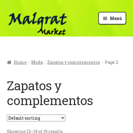
Menú
Mi cuenta
Finalizar compra
Home
Moda
Zapatos y complementos
Page 2
Carrito
Zapatos y
Vender
complementos
Info Malgrat
Showing 13–19 of 19 results