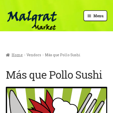
Menu
El meu compte
Finalitzar compra
Home
Vendors
Más que Pollo Sushi
Cistella
Más que Pollo Sushi
Vendre
info Malgrat