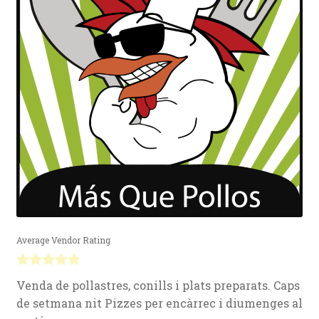
Average Vendor Rating
0
Venda de pollastres, conills i plats preparats. Caps
o
de setmana nit Pizzes per encàrrec i diumenges al
u