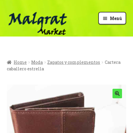
Menú
Mi cuenta
Finalizar compra
Home
Moda
Zapatos y complementos
Cartera
caballero estrella
Carrito
Vender
Info Malgrat