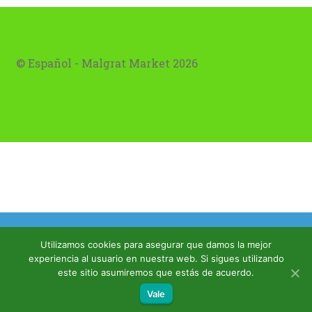
© Español - Malgrat Market 2026
Envíos a Malgrat de Mar a 1€
Utilizamos cookies para asegurar que damos la mejor
Dismiss
experiencia al usuario en nuestra web. Si sigues utilizando
este sitio asumiremos que estás de acuerdo.
0
Vale
Search
Search